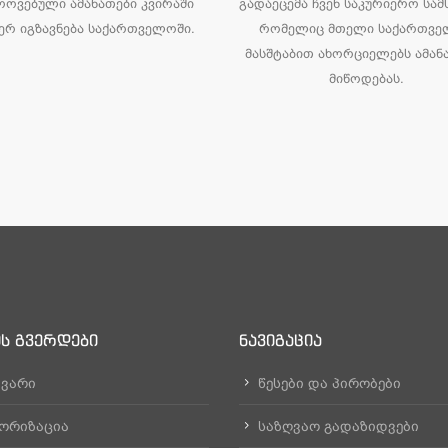
როვებული ამანათები კვირაში
გადაეცემა ჩვენ საკურიერო სამ
რ იგზავნება საქართველოში.
რომელიც მთელი საქართვ
მასშტაბით ახორციელებს ამან
მიწოდებას.
ᲘᲡ ᲒᲕᲔᲠᲓᲔᲑᲘ
ᲜᲐᲕᲘᲒᲐᲪᲘᲐ
ვარი
წესები და პირობები
ორიზაცია
საზღვაო გადაზიდვები