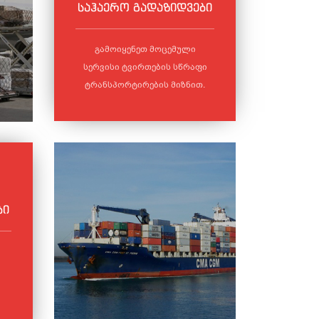
საჰაერო გადაზიდვები
გამოიყენეთ მოცემული
სერვისი ტვირთების სწრაფი
ტრანსპორტირების მიზნით.
ბი