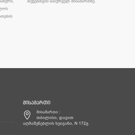
სახურს,
თქვენთვის სასურველ მისამართზე.
ელოს
ათების
ᲛᲘᲡᲐᲛᲐᲠᲗᲘ
მისამართი :
ᲗᲑᲘᲚᲘᲡᲘ, ᲓᲐᲕᲘᲗ
ᲐᲦᲛᲐᲨᲔᲜᲔᲑᲚᲘᲡ ᲮᲔᲘᲕᲐᲜᲘ, N 172Გ